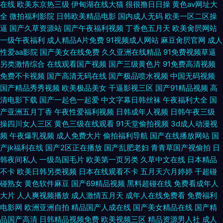
在线
欧美东京热三级
伊甸湖在线大猫
很很撸日日操
黄色av网址大
黑丝美女和人上床网站 久操成人在线 成人午夜福利在线免费 人人操网址 三
全
微拍福利影院
日韩欧美精品电影
国内成人无码
欧美一区二区操
逼
国产久草资源站
国产午夜福利视频
丁香色五月天
欧美肏屄网站
级久久岛国 精品人妻无码久久 91麻豆白丝自慰 99这里只有精品视 欧美巨大
一级午夜福利
成人精品A片免费
91视频成人网站
麻豆肏屄官网
成人
性爱aa影院
国产美女在线免费
久久亚洲在线精品
91免费视频草逼
俺去也伦理 国产探花精品日韩欧美 欧美中文日韩 成人瑟瑟无套网站 麻豆三
另类激情综合
在线观看国产视频
国产三级黄色片
91免费高清视频
免费不卡视频
国产高清无码在线
国产极品喷水视频
中国无码视频
级片一区 日韩av北京电影网 第一精品富利大全 另类激情综合网 久久丝袜一
国产精品秀秀视频
欧美极品美女
干逼影视三区
国产91精品视频
高
清电影下载
国产一起色一起爱
中文字幕日韩丝袜
午夜福利大全
国
区二区 91禁18在线 av网站免费看在线 精品wwwwww 日韩电影Αν
产亚洲五月丁香
午夜性爱福利视频
日韩成年人视频
日韩午夜三级
操四川女人三区
黄色三级在线观看
91天堂偷拍视频
3d成人动漫视
频
午夜爆乳视频
成人免费大片
偷拍福利导航
国产在线播放网站
国
产jk福利在线
国产2区正在播放
国产乱肥老妇
青青草国产视偷拍
日
韩夜间私人
一级岛国毛片
欧美第一页另类
久草中文在线
日本精品
不卡
欧美日韩另类视频
日本在线观看不卡
五月天六月婷婷
干超碰
碰熟女
黄色软件麻豆
国产69精品视频
黑料超碰在线
免费看成年人
大片
人人爽视频播放
成人激情五月天
成年人在线免费看
免费福利
电影网
欧洲亚洲自拍
精品国产人成在线
国产美女精品在线
国产精
品国产高清
日韩精品视频免费
欧美视频三区
精品资源男人社
成人