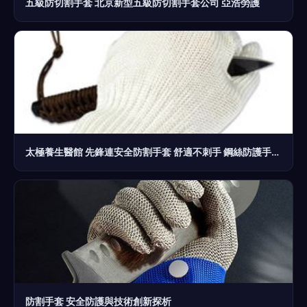
五級防切割手套 北京新型五級防切割手套公司 亞浩勞護
太極養生醫館 先鋒連安全防割手套 舒適不刺手 鋼絲防護手套 戰術手套 保安器材保安用品防割手套白色
防割手套 安全防護與技術創新探析