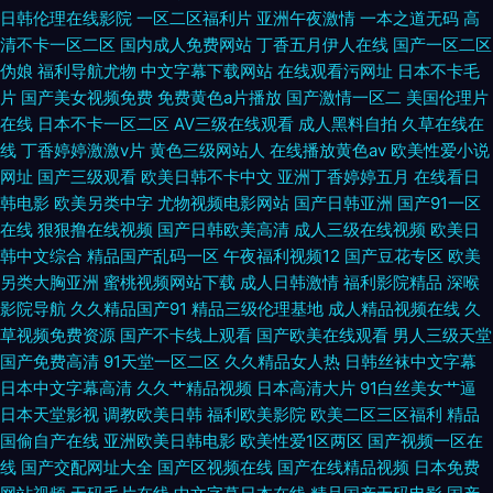
日韩伦理在线影院
一区二区福利片
亚洲午夜激情
一本之道无码
高
清不卡一区二区
国内成人免费网站
丁香五月伊人在线
国产一区二区
伪娘
福利导航尤物
中文字幕下载网站
在线观看污网址
日本不卡毛
片
国产美女视频免费
免费黄色a片播放
国产激情一区二
美国伦理片
在线
日本不卡一区二区
AV三级在线观看
成人黑料自拍
久草在线在
线
丁香婷婷激激v片
黄色三级网站人
在线播放黄色av
欧美性爱小说
网址
国产三级观看
欧美日韩不卡中文
亚洲丁香婷婷五月
在线看日
韩电影
欧美另类中字
尤物视频电影网站
国产日韩亚洲
国产91一区
在线
狠狠撸在线视频
国产日韩欧美高清
成人三级在线视频
欧美日
韩中文综合
精品国产乱码一区
午夜福利视频12
国产豆花专区
欧美
另类大胸亚洲
蜜桃视频网站下载
成人日韩激情
福利影院精品
深喉
影院导航
久久精品国产91
精品三级伦理基地
成人精品视频在线
久
草视频免费资源
国产不卡线上观看
国产欧美在线观看
男人三级天堂
国产免费高清
91天堂一区二区
久久精品女人热
日韩丝袜中文字幕
日本中文字幕高清
久久艹精品视频
日本高清大片
91白丝美女艹逼
日本天堂影视
调教欧美日韩
福利欧美影院
欧美二区三区福利
精品
国偷自产在线
亚洲欧美日韩电影
欧美性爱1区两区
国产视频一区在
线
国产交配网址大全
国产区视频在线
国产在线精品视频
日本免费