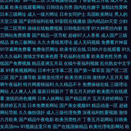
品无码
国产aⅴ一区二区
久草视频在线新
丁香影视五月花
成人中文
一区 91制作厂视频 中文字幕日韩在线播放 久久肏伊人网 午夜婷婷 天天橾逼
乱幕
欧美在线观看网站
日韩综合另类
国内乱伦嫂子
加勒比性爱网
日本三级网址
成人一级片网址
日本女同护士
岛国欧美网址
男人的
国产精品九九热 国产第3页 欧美草久久 91热爆伪娘 亚洲在色色 韩日大片 日
天堂三级
国产剧情福利在线
91影院在线播放
国内精品bt天堂
少妇
一区二区黑料
操碰在线勉费视频
日韩电影伦理
91大神黑丝内射
黄
韩在线 日韩成人手机在线 www成人免费大全 肏肏肏肏肏肏女人 狼友综合干
页网站免费观看
国产精品一区导航
超碰97人人香蕉
成人国产三级
精品
黄色三极网站
久久大香线蕉理论
趁人无码视频
免费看片神嚣
91传媒视频免费观看 熟妇视频在线观看 国产九一精品 麻豆传媒91传媒亚洲
91字幕网免费看
免费肏屄网址
欧美专区在线
日韩h片在线观看
91久
久久久福利
激情文学欧美色图
手机福利在线看
欧美黄色性另类
在
色图欧洲色图 欧洲精品www 成人仓库网站 国产熟女自拍 91日韩78 综合欧
线国产免费视频
精品亚洲五月花
在线午夜福利视频
乱伦熟女中文字
幕
91香蕉视频网站
日本中文字幕二区
国产第一草草页
国产区二区
美日韩中文 精品欧美成人专区 69福利色 午夜成人 国产精品在线专区 蜜桃
三区
国产主播导航
新视觉伦理片
欧美另类日韩
激情伊人五月天
嗯
啊午夜福利
特片网蜜桃福利
久久精品不卡
免费操碰在线
三级理论
www 欧美少女性交性爱性爱 波多野洁衣A级 超碰人人搞人人艹 久久偷拍视
网站
人人爽人人插
最新日韩新片
丁香五月天婷婷
欧美图片在线观
看
激情四房色播网
日本人妖网站
国产精品黄片
五月天婷婷网站
丁
频六区 91日韩高清 亚洲伊人无码 韩日欧美亚洲国产 日韩中文欧美在线 人妖
香婷婷五月花
日本免费黄网站
国产美女视频91
精品动漫一区
超碰
网站导航
久久偷拍强奸
成人三级伦理免费
深夜福利性爱视频
激情
六月欧美
国产精品午夜电影
欧美另类性片
丁香五月花网站
日韩美
肛交人妖 AV的入口 91操嫩逼人人爱 九一麻豆蜜桃 91白虎高潮 香蕉AV大片
女高清mv
91视频这里只有
国产在线国偷精品
欧美伦理电影网站
欧