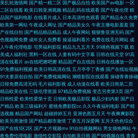
美乱轮激情网
国产精一精二区
国产极品自拍
欧美国产aⅴ电影
一区
黑科日韩 最新欧美午夜123 深夜成人福利影院 国产浮力视频 猫先生国产一
二区在线看
欧美日韩亚洲视频
精品乱码在线观看
国产午夜伦理
精
品国产福利电影
在线看片成人
日本高清性色观看
国产精品永久免费
区 欧美日韩国产色婷婷 91五一福利 亚洲影视一二三区 久久视频福利导航视
欧美第一网站
午夜成人网址
国产精品美女久
午夜主播电影羞羞
国
产在线自拍
国产精品精品精品
成人午夜网站
狠狠鲁亚洲无码
国产
频 91密臀 伊人国产日韩 黄色AB片 婷婷天天久久综合 日韩高清无码久久日
色视频网免费
成年女人免费看
操逼福利看片
免费在线毛片网站
成
人午夜伦理电影
宅男福利影院
精品九九五月天
91桃色视频下载
欧
韩 浮力地址公告 狠狠草人人妻 欧美曰逼 www久久国产 超碰免费AV 理论在
美成人福利社
黑料一区在线
人妻有码中文字幕
日韩在线天堂
91高
清在线看片
av在线吧擦吧擦
精品国产自左线拍
日韩在线播放一区
线 91看片免费看 91午夜成人 91在线观看黄页 久久色噜噜 91黄在现看 无码
91免费福利视频
欧美日韩高清在线
五月亭亭丁香播
国产在线短视频
91夫妻原创自拍
国产免费视频网站
潮喷影院在线观看
操碰青青操碰
专区无码专区 久久国产免费三级 91黄色我要操 香蕉综合 黄色豆花视频
日韓免费高清无码
毛片福利影视
成人动漫在线看
欧美日韩第二页
精品欧美在线
三级伦理资源
97精品免费视频
变态另类第3页
国产
AAAA 视色网站 日韩激情在烧 成人国产日本欧美 国产一区二区毛片网站 欧
日韩性爱
欧美性爱第十页
日韩欧美极品影院
极品少妇内射
国产日
产精品
欧美三级福利片
蜜桃免费影院cc
久久午夜福利电影
国产精
美在线A视频 肏屄玖玖 久久久综合网 人妻精品无码久久 www尤物 草草院元
选视频
精品国产网站
超碰婷婷五月
亚洲色图五月天
午夜爽爽影院
欧美另类激情
国产精品都市激情
丁香五月深爱网
五月天色色综合
wwwww 美女国产精品一区二区 91深夜福利免费试看 一级做α爱毛片久久
国产在线1区2区
国产大片视频mv
91自拍视频网站
男女插炮网站
午
夜免费伦理电影
激情性交影院
自拍欧美日韩
国产99视频在线
青青