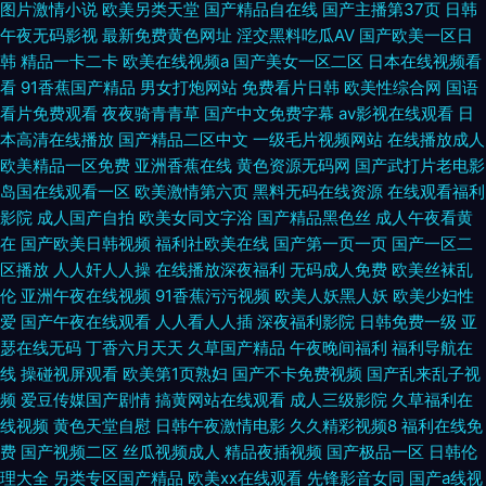
图片激情小说
欧美另类天堂
国产精品自在线
国产主播第37页
日韩
午夜无码影视
最新免费黄色网址
淫交黑料吃瓜AV
国产欧美一区日
韩
精品一卡二卡
欧美在线视频a
国产美女一区二区
日本在线视频看
看
91香蕉国产精品
男女打炮网站
免费看片日韩
欧美性综合网
国语
看片免费观看
夜夜骑青青草
国产中文免费字幕
av影视在线观看
日
本高清在线播放
国产精品二区中文
一级毛片视频网站
在线播放成人
欧美精品一区免费
亚洲香蕉在线
黄色资源无码网
国产武打片老电影
岛国在线观看一区
欧美激情第六页
黑料无码在线资源
在线观看福利
影院
成人国产自拍
欧美女同文字浴
国产精品黑色丝
成人午夜看黄
在
国产欧美日韩视频
福利社欧美在线
国产第一页一页
国产一区二
区播放
人人奸人人操
在线播放深夜福利
无码成人免费
欧美丝袜乱
伦
亚洲午夜在线视频
91香蕉污污视频
欧美人妖黑人妖
欧美少妇性
爱
国产午夜在线观看
人人看人人插
深夜福利影院
日韩免费一级
亚
瑟在线无码
丁香六月天天
久草国产精品
午夜晚间福利
福利导航在
线
操碰视屏观看
欧美第1页熟妇
国产不卡免费视频
国产乱来乱子视
频
爱豆传媒国产剧情
搞黄网站在线观看
成人三级影院
久草福利在
线视频
黄色天堂自慰
日韩午夜激情电影
久久精彩视频8
福利在线免
费
国产视频二区
丝瓜视频成人
精品夜插视频
国产极品一区
日韩伦
理大全
另类专区国产精品
欧美xx在线观看
先锋影音女同
国产a线视