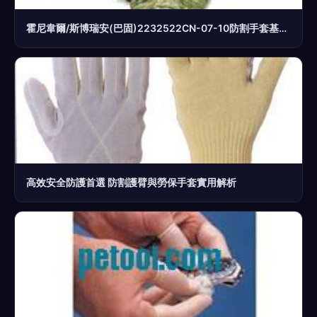
霍尼韋爾/斯博瑞安(巴固)2232522CN-07-10防割手套基礎版 防護與實用的雙重保障
高效安全防護首選 防割護臂與勞保手套實用解析