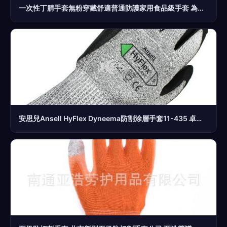
一次性丁腈手套無粉穿戴舒適普通防護家用食品級手套 為生活加分，為安全護航
安思兒Ansell HyFlex Dyneema防割涂層手套11-435 卓越防護與靈活性的完美結合