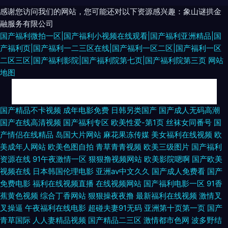
感谢您访问我们的网站，您可能还对以下资源感兴趣：象山谜拱金
融服务有限公司
国产福利微拍一区|国产福利小视频在线观看|国产福利亚洲精品|国
产福利页|国产福利一二三区在线|国产福利一区二区|国产福利一区
二区三区|国产福利影院|国产福利院第七页|国产福利院第三页
网站
地图
久久国产人妻第二页 一本道伊人在线 香蕉视频下载APP 国产理论综合8区 国
国产精品不卡视频
成年电影免费
日韩另类国产
国产成人无码高潮
国产在线高清视频
国产福利专区
欧美性爱-第1页
丝袜女同番号
国
偷精品无码久久久久蜜桃软件 男人天堂激情AV黑丝 人人超色 久久曰产精品
产情侣在线精品
岛国大片网站
麻花果冻传媒
美女福利在线视频
欧
美成年人网站
欧美色图自拍
青草青青视频
欧美三级图片
国产福利
久久 91蝌蚪porn色 亚洲精品夜夜 麻豆人妻视频网站 91精品专区 亚洲色图激
资源在线
91午夜激情一区
狠狠撸视频网站
欧美影院嗯啊
国产欧美
视频在线
日本韩国伦理电影
亚洲av中文久久
国产成人免费看
国产
情久久 精品国产久久 日韩黃色網 日韩国语 成人无码精品乱 国产成人超碰在
免费电影
福利在线视频直播
在线视频网站
国产福利电影一区
91香
蕉黄色视频
综合丁香网站
狠狠操夜夜撸
最新福利在线视频
激情叉
线 欧美韩日在线一卡二卡 91下载成人 91的美女视频 精品彩色动漫999 伊人
叉操逼
午夜福利在线电影
超碰夫妻91无码
亚洲第十页第一页
国产
青草国际
人人妻精品视频
国产精品二三区
激情都市色网
波多野结