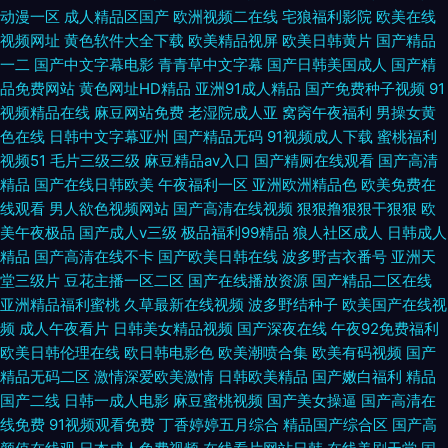
动漫一区
成人精品区国产
欧洲视频二在线
宅狼福利影院
欧美在线
视频网址
黄色软件大全下载
欧美精品视屏
欧美日韩黄片
国产精品
一二
国产中文字幕电影
青青草中文字幕
国产日韩美国成人
国产精
品免费网站
黄色网址HD精品
亚洲91成人精品
国产免费种子视频
91
视频精品在线
麻豆网站免费
老湿院成人亚
窝窉午夜福利
男操女黄
色在线
日韩中文字幕亚州
国产精品无码
91视频成人下载
蜜桃福利
视频51
毛片三级三级
麻豆精品av入口
国产精厕在线观看
国产高清
精品
国产在线日韩欧美
午夜福利一区
亚洲欧洲精品色
欧美免费在
线观看
男人欲色视频网站
国产高清在线视频
狠狠撸狠狠干狠狠
欧
美午夜极品
国产成人v三级
极品福利99精品
狼人社区成人
日韩成人
精品
国产高清在线不卡
国产欧美日韩在线
波多野吉衣番号
亚洲天
堂三级片
豆花主播一区二区
国产在线播放资源
国产精品二区在线
亚洲精品福利蜜桃
久草最新在线视频
波多野结种子
欧美国产在线视
频
成人午夜看片
日韩美女精品视频
国产深夜在线
午夜92免费福利
欧美日韩伦理在线
欧日韩电影色
欧美潮喷合集
欧美有码视频
国产
精品无码二区
激情深爱欧美激情
日韩欧美精品
国产嫩白福利
精品
国产二线
日韩一成人电影
麻豆蜜桃视频
国产美女操逼
国产高清在
线免费
91视频观看免费
丁香婷婷五月综合
精品国产综合区
国产高