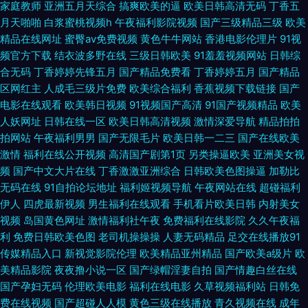
久热精品在 少妇性HD 国产精品久久不能 九一国产网站 女优网站在线观看
家庭教师
亚洲五月天综合
搞爽欧美的逼
欧美日韩高清无码
丁香五
月天啪啪
白浆蜜桃视频h
午夜福利影院视频
国产三级精品三级
欧美
91撸管视频 色综合100p 国产ww99视频 海量电影全部免费观看 人妖伪娘视
精品在线网址
蜜臀av免费视频
黄色牛牛网站
香港电影伦理片
91视
频官方下载
结衣波多野在线
三级日韩欧美
91羞羞视频网站
日韩综
合无码
丁香婷婷先锋五月
国产精品免费看
丁香婷婷五月
国产精品
频 福利社五区 男人av第一区 欧美免费看 99精品综合在线看 日日超碰www
区网红主
人成毛三级片免费
欧美综合福利
香蕉视频下载链接
国产
电影在线观看
欧美韩日视频
91视频国产高清
91国产视频精品
欧美
日本在线不卡一区三区 www青青草原 97人人干人人操 久久艹不卡视频在线
人妖网址
日韩在线一区
欧美日韩高清视频
激情深爱导航
精品拍拍
拍网站
午夜福利男男
国产无限毛片
欧美日韩一二三
国产在线欧美
99精品国产久久草 亚洲伊人色网 精东avxx 人人妻日人人 婷婷丁香五月国产
激情
福利在线公开视频
高清国产剧第1页
另类操逼欧美
亚洲美女视
频
国产中文大片在线
丁香激激亚洲综合
日韩欧美色图操逼
加勒比
国产精品久久三级潮吹 蜜桃AV导航大全 女人扒开大腿 超碰精品野泽手机在
无码在线
91自拍论坛地址
福利姬视频导航
午夜网站在线
超碰福利
伊人
四虎最新视频
男生福利在线观看
手机看片欧美日韩
内射美女
线 av蜜桃资源 www91在线观看视频 免费妞干网在线观看 91视频大香蕉 午
视频
岛国黄色网址
激情福利社午夜
免费福利在线影院
久久午夜福
利
免费日韩欧美色图
老司机操操操
人妻无码精品
足交在线播放91
夜久久精品码 后入小视频 欧洲影院福利片在线播放 亚洲成人小说网 好好日
传媒精品入口
新视觉影院伦理
欧美精品亚州精品
国产欧美a级片
欧
美精品影院
夜夜撸小说一区
国产绿帽淫妻自拍
国产情趣白丝在线
视频 日本欧美 99操精品 91青麻豆 九一视频国产 一级欧美网址无码 婷婷成
国产孕妇无码
伦理欧美电影
福利在线电影
久草视频福利站
日韩免
费在线视频
国产超碰人人模
黄色三级在线播放
青久视频在线
成年