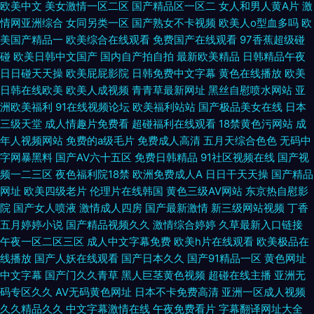
欧美中文
美女激情一区二区
国产精品区一区二
女人和男人黄A片
激
情网亚洲综合
女同另类一区
国产熟女不卡视频
欧美人o型血多吗
欧
美国产精品一
欧美综合在线观看
免费国产在线观看
97香蕉超级碰
碰
欧美日韩中文国产
国内自产拍自拍
最新欧美精品
日韩精品午夜
日日碰天天操
欧美屁屁影院
日韩免费中文字幕
黄色在线播放
欧美
日韩在线欧美
欧美人成视频
青青草最新网址
黑丝自慰喷水网站
亚
洲欧美福利
91在线视频论坛
欧美福利站站
国产极品美女在线
日本
三级天堂
成人情趣片免费看
超碰福利在线观看
18禁黄色污网站
成
年人视频网站
免费的a级毛片
免费成人高清
五月天综合色色
无码中
字网暴黑料
国产AV六十五区
免费日韩精品
91社区视频在线
国产视
频一二三区
夜色福利院18禁
欧洲免费成人A
日日干天天操
国产精品
网址
欧美四级老片
伦理片在线韩国
黄色三级AV网站
东京热自慰影
院
国产女人喷液
激情成人四房
国产最新激情
新三级网站视频
丁香
五月婷婷小说
国产精品视频久久
激情综合婷婷
久草最新入口链接
午夜一区二区三区
成人中文字幕免费
欧美h片在线观看
欧美极品在
线播放
国产人妖在线观看
国产日本久久
国产91精品一区
黄色网址
中文字幕
国产门久久青草
黑人巨茎黄色视频
超碰在线主播
亚洲无
码专区久久
AV无码黄色网址
日本不卡免费高清
亚洲一区成人视频
久久精品久久
中文字幕激情在线
午夜免费看片
字幕翻译网址大全