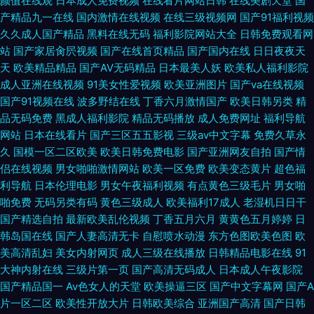
颜值在线观
日本成人免费视频
在线看片网站日韩
在线美剧天堂
国
产精品九一在线
国内激情在线视频
在线三级视频网
国产91福利视频
久久成人国产精品
黑料在线无码
福利影院网站大全
日韩免费观看网
站
国产家居肏屄视频
国产在线首页精品
国产国内在线
日日夜夜天
天
欧美精品精品
国产AV无码精品
日本最美人妖
欧美私人福利影院
成人亚洲在线视频
91美女性爱视频
欧美亚洲图片
国产va在线视频
国产91视频在线
波多野结在线
丁香六月激情国产
欧美日韩另类
精
品无码免费
黑成人福利影院
精品无码播放
成人免费网址
福利导航
网站
日本在线看片
国产三区五五影视
三级av中文字幕
免费久草永
久
国模一区二区欧美
欧美日韩免费电影
国产亚洲网友自拍
国产情
侣在线视频
男女啪啪激情网站
欧美一区免费
欧美变态黄片
超色福
利导航
日本伦理电影
男女午夜福利视频
有点黄色三级毛片
男女啪
啪免费
无码另类有码
黄色三级成人
欧美福利17成人
老湿机日日干
国产精选自拍
最新欧美乱伦视频
丁香五月六月
黄黄色五月婷婷
日
韩岛国在线
国产人妻高清无卡
自慰喷水动漫
东方色图欧美色图
欧
美高清乱妇
美女内射网页
成人三级在线播放
日韩精品电影在线
91
大神内射在线
三级片第一页
国产高清无码成人
日本成人午夜影院
国产精品国一
Av色女人的天堂
欧美操逼三区
国产中文字幕网
国产A
片一区二区
欧美性开放大片
日韩欧美综合
亚洲国产高清
国产日韩