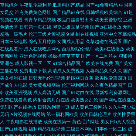
蜜桃视频在线观看免费 97导航 97久久久 老湿机福利版 91官方网站免费看
草原综合
午夜乱伦福利
吃瓜黑料国产精品
国产va免费精品
中国美
女足交
谁有免费黄色网址
国产精品91在线
日韩经典欧美综合
91短
午夜男人天堂网站 午夜成福利网站www 免费忍成人观看 av精品导航 女人
视频在线看
青青草精品视频
极品白丝自慰出水
欧美爱爱影院
亚洲
色情天堂
日韩第一页在线
脚交白嫩玉足视频
国产ts在线播放
无码
精品一级毛片
伦理三级片黄视频
91蝌蚪在线视频
亚洲中文字幕精品
天堂伊人网 青青草在线伊人在线 岛国不卡AV 九一色日本 欧美六九免费视频
日本三级电影
综合五月婷婷
女同成人用品
久草超碰在线观看
国产
在线观看污
成人在线吃瓜网站
西瓜影院伦理片
欧美a在线播放
欧美
AV黄色九草 97人人看人 欧美A级视频 三级黄色 国产第十六区 女人身上的神
亚韩网址
亚洲色码视频
操操操草草草草
国产一区二区丝袜
狠狠撸
亚洲色
成人影视一区二区
91综合精品国产
欧美在线免费
国产美女
秘的性爱敏感区 日本不卡高清不卡免费 成人福利免费在线观看 国产人人干
主播在线
免费电影下载
高清成人免费视频
人妻精品久久久久
国产
美女福利在线
日韩无码伦理视频
超碰网页香蕉
欧美性爱第四页
国
欧美91日韩 www色色国产精品 狠狠91美女性爱自拍伊人男友 欧美日韩综合
产成年人电影
美女黄视频网站
伦理福利网站
久久夜色精品国产
日
韩欧美亚洲视频
成人高清无码
国产91对白在线
最新福利资源网址
国产 Jk美女 传媒在线观看免费看 男人资源站 91制作天麻传 91欧美色图 女
免费在线看黄色
内射合集对白在线
欧美熟女乱伦
国产网站在线播放
无码国产在线播放
日韩系列第一页
成人黄色三级网站
久久午夜少妇
人蜜桃免费网站 99资源人妻y B久久久久久久久久曰 蜜桃视频高清91 91网视
无码
A片视频在线网站
第一福利网欧美
欧美日韩伦理片
欧美性爱黑
人
午夜电影在线播放
欧美在线第一
黄色毛片网址
男女日b真人视频
频 综合久色AⅤ日韩精品 久久精国品视频 91极品处女 91的美女视频 老湿机
国产白丝视频
福利精品在线视频
三级日本网站
门事件一区二区
成