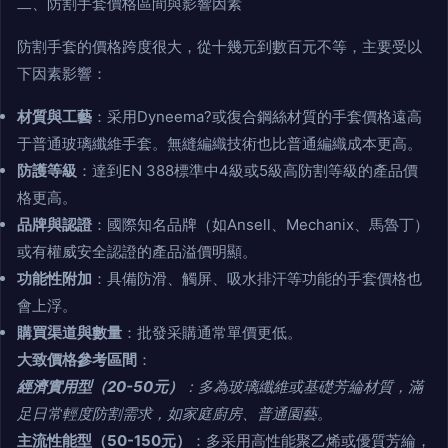
二、防割手套價格區間與影響因素
防割手套的價格跨度很大，從十幾元到數百元不等，主要受以
下因素影響：
材質與工藝
：采用Dyneema?或復合鋼絲材質的手套價格遠高
于普通玻璃纖維手套。無縫編織技術也比普通編織成本更高。
防護等級
：達到EN 388標準中4級或5級高防割等級的產品價
格更高。
品牌與認證
：國際知名品牌（如Ansell、Mechanix、馬魯丁）
或有權威安全認證的產品溢價明顯。
功能性附加
：具備防滑、觸屏、吸水排汗等功能的手套價格也
會上浮。
購買渠道與數量
：批發采購通常單價更低。
大致價格參考區間
：
經濟實用型（20-50元）
：多為玻璃纖維或基礎芳綸材質，滿
足日常輕度防割需求，如家庭廚房、普通園藝。
主流性能型（50-150元）
：多采用高性能聚乙烯或優質芳綸，