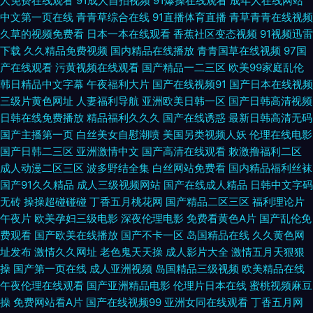
人免费在线观看
91成人自拍视频
91爆操在线观看
成年人在线网站
深夜网址 91香蕉污视频下载 超碰人人网站 久久亚洲天堂 日韩九一 国产成人
中文第一页在线
青青草综合在线
91直播体育直播
青草青青在线视频
久草的视频免费看
日本一本在线观看
香蕉社区变态视频
91视频迅雷
精品一区二区 欧美日韩在线最新92 日韩在线一二 国产日韩欧美有码 天天日
下载
久久精品免费视频
国内精品在线播放
青青国草在线视频
97国
产在线观看
污黄视频在线观看
国产精品一二三区
欧美99家庭乱伦
日夜夜 无码精品十五区 后入丰满少妇 亚洲人人色 天堂资源中文最新版本 国
韩日精品中文字幕
午夜福利大片
国产在线视频91
国产日本在线视频
三级片黄色网址
人妻福利导航
亚洲欧美日韩一区
国产日韩高清视频
产自拍十页 成人久久国际 欧洲不卡视频 日韩欧美精品久久 国产极品免费的
日韩在线免费播放
精品福利久久久
国产在线诱惑
最新日韩高清无码
国产主播第一页
白丝美女自慰潮喷
美国另类视频人妖
伦理在线电影
欧美一区二区视频导航 91麻豆花剧场 自拍网51 久久伊人网 91水蜜桃91黄 久
国产日韩二三区
亚洲激情中文
国产高清在线观看
敕激撸福利二区
成人动漫二区三区
波多野结全集
白丝网站免费看
国内精品福利丝袜
国产91久久精品
成人三级视频网站
国产在线成人精品
日韩中文字码
久国产伊人超碰 青青草原在线91 高清视频免费欧韩 人人操人人操人人看 熊
无砖
操操超碰碰碰
丁香五月桃花网
国产精品二区三区
福利理论片
午夜片
欧美孕妇三级电影
深夜伦理电影
免费看黄色A片
国产乱伦免
猫视频网站91 九九精品无码观看 91破解版成人看片 97丨九色丨国产丝袜 日
费观看
国产欧美在线播放
国产不卡一区
岛国精品在线
久久黄色网
址发布
激情久久网址
老色鬼天天操
成人影片大全
激情五月天狠狠
韩高清无码久久日韩 国产精品色窝窝 日日操大香蕉 四虎黄色 国产综合九九
操
国产第一页在线
成人亚洲视频
岛国精品三级视频
欧美精品在线
午夜伦理在线观看
国产亚洲精品电影
伦理片日本在线
蜜桃视频麻豆
久久 亚洲人人色 熟女综合网 国产在线美女视频 亚洲乱伦色 偷拍精品一二区
操
免费网站看A片
国产在线视频99
亚洲女同在线观看
丁香五月网