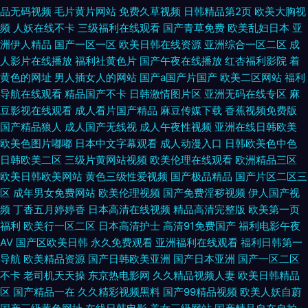
品无码视频
毛片黄片网站
免费久草视频
日韩精品第2页
欧美大胸视
频
人妖在线不卡
三级福利在线观看
国产青草免费
欧美乱妇日本
亚
洲伊人精品
国产一区一区
欧美日韩在线资源
亚洲综合一区二区
成
人影片在线播放
福利社黄色片
国产午夜在线播放
红杏福利影院
着
黄色的网址
男人插女人的网站
国产a国产片国产
欧美二区网站
福利
导航在线观看
精品国产不卡
日韩激情图片区
亚洲无码在线专区
麻
豆影视在线观看
成人看片国产精品
麻豆传媒下载
香蕉视频免费版
国产精品狼人
成人国产无线视
成人午夜性视频
亚洲在线日韩欧美
欧美色图片嘟嘟
日本中文字幕观看
成人动漫入口
日韩欧美色中色
日韩欧美二区
三级片黄网站视频
欧美伦理在线观看
欧洲精品三区
欧美日韩欧美网站
黄色三级性爱视频
国产极品精品
国产片区二区三
区
成年男女免费网站
欧美伦理视频
国产免费淫秽视频
伊人国产视
频
丁香五月婷婷香
日本高清在线视频
精品高清完整版
欧美第一页
福利
欧美行一区二区
日本高清护士
高清91免费国产
福利电影午夜
AV
国产区欧美日韩
永久免费观看
亚洲福利在线观看
福利日韩第一
导航
欧美精品资源
国产日韩欧美亚洲
国产日本亚洲
国产一区二区
不卡
老司机天天操
东京热电影网
久久精品视频人妻
欧美日韩精品
区
国产精品一在
久久精彩视频黑料
国产99精品视频
欧美人妖自蔚