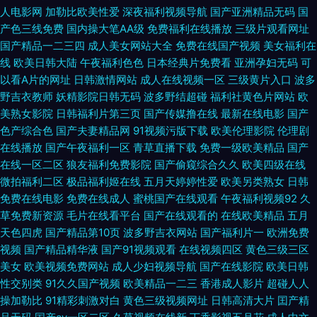
人伊人网 日韩西区 精品免费孕妇 天堂网www在线视频 日韩三级欧美三级
人电影网
加勒比欧美性爱
深夜福利视频导航
国产亚洲精品无码
国
产色三线免费
国内操大笔AA级
免费福利在线播放
三级片观看网址
爱爱影院 超碰九一黄色热九九碰 久久五月天网站 伊人五月天嫩操 日韩无码
国产精品一二三四
成人美女网站大全
免费在线国产视频
美女福利在
线
欧美日韩大陆
午夜福利色色
日本经典片免费看
亚洲孕妇无码
可
高清专区 国产精品福利久久在 精品第2页 麻豆成人在线 91av青青 偷拍一级
以看A片的网址
日韩激情网站
成人在线视频一区
三级黄片入口
波多
野吉衣教师
妖精影院日韩无码
波多野结超碰
福利社黄色片网站
欧
精品 国产久久伊人久久 九九伊人大国产 免费91小视频 91视频海角 性爱日本
美熟女影院
日韩福利片第三页
国产传媒撸在线
最新在线电影
国产
色产综合色
国产夫妻精品网
91视频污版下载
欧美伦理影院
伦理剧
美妇小视频 欧美亚洲日韩国产校园 AV密臀 91超碰成人在线 老湿机午夜观看
在线播放
国产午夜福利一区
青草直播下载
免费一级欧美精品
国产
在线一区二区
狼友福利免费影院
国产偷窥综合久久
欧美四级在线
微拍福利二区
极品福利姬在线
五月天婷婷性爱
欧美另类熟女
日韩
91九色蝌蚪 伪娘撸射每日大赛 国产插入内射a片 蜜桃av电影天堂网 欧美成
免费在线电影
免费在线成人
蜜桃国产在线观看
午夜福利视频92
久
草免费新资源
毛片在线看平台
国产在线观看的
在线欧美精品
五月
人平台 91乱子伦国产精 香蕉视频影院 国产一区不卡 欧美色图狠狠撸 欧美性
天色四虎
国产精品第10页
波多野吉衣网站
国产福利片一
欧洲免费
视频
国产精品精华液
国产91视频观看
在线视频四区
黄色三级三区
交电影在线观看 97视频青青 桃桃成人综合网 久久国产伊人超碰 51av网 精
美女
欧美视频免费网站
成人少妇视频导航
国产在线影院
欧美日韩
性交别类
91久久国产视频
欧美精品一二三
香港成人影片
超碰人人
品一区二区无码 69片福利在线 日韩无码久久 成人免费在线 超鹏人人操 伦理
操加勒比
91精彩刺激对白
黄色三级视频网址
日韩高清大片
囯产精