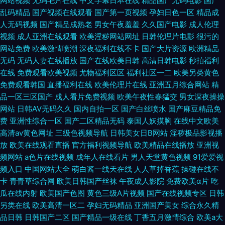
网站视频
无码毛片在线
中文字幕日本在线
精品国产无码电影
国产
乱码精品
国产视频在线观看
国产第一页视频
孕妇日色一区
精品成
人无码视频
国产精品成熟老
男女午夜羞羞
久久国产电影
成人伦理
视频
成人亚洲在线观看
欧美淫秽网站网址
日韩伦理片电影
很污的
网站免费
欧美激情喷潮
深夜福利在线不卡
国产大片资源
欧洲精品
无码
无码人妻在线播放
国产在线欧美日韩
高清日韩电影
秒拍福利
在线
免费观看欧美视频
尤物福利区区
福利社区一二
欧美另类黄色
免费观看韩国
直播福利在线
欧美伦理片在线
亚洲五月综合网站
精
品一区三区国产
成人看片免费视频
欧美午夜性春猛交
男女深夜操操
网站
日韩AV无码久久
国内自拍一区
国产白丝喷水
国产麻豆精品免
费
亚洲性综合一区
国产二区精品无码
泰国人妖摸胸
在线中文欧美
高清av黄色网址
三级色视频导航
日韩美女日B网站
淫秽极品影视播
放
欧美在线观看直播
官方福利视频导航
欧美精品在线播放
亚洲视
频网站
a色片在线视频
成年人在线看片
男人天堂黄色视频
91爱爱视
频入口
中国网站大全
萌白酱一线天在线
人人草掉香蕉
操碰在线不
卡
青青草综合网
欧美日韩国产丝袜
午夜成人影院
免费欧美α片
吃
瓜在线内射
欧美国产色图
黄色三级A片视频
国产在线视频专区
日韩
另类在线
欧美高清一区二
孕妇无码精品
亚洲国产美女
综合永久精
品日韩
日韩国产二区
国产精品一级在线
丁香五月激情综合
欧美a大