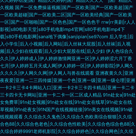
久久婷婷动漫|国产精品久久婷婷|国产精品久久天天艹|国产精品久
久视频
国产一区免费操逼视频|国产一区欧美|国产一区欧美超|国产
一区欧美超碰|国产一区欧美二区|国产一区欧美经典|国产一区欧美
一区|国产一区啪啪|国产一区色色|国产一区色色干
rrw|rr美剧|r人人
影视|s80电影天堂|s80手机电影mp4官网|s80手机电影mp4下
载|s80手机电影网|sana地下偶像|sanjipian|se97com
后入学生|后
入小学生|后入小视频|后入网站|后入丝袜大屁股|后入丝袜|后入视
频|后入少妇在线观看|后入少妇大屁股在线|后入少妇
伊人色综合久
久久|伊人婷婷成人|伊人婷婷激情网亚洲一区|伊人婷婷涩六月丁香
七月|伊人婷婷五月天成人网|伊人婷婷一区|伊人婷婷影院|伊人网久
久久久久|伊人网久久网|伊人网人与兽在线观看
亚洲夜黄久久|亚洲
夜夜爱|亚洲一二三四传媒|亚洲一个色|亚洲一级|亚洲一级仑理|亚洲
一卡2卡三卡4卡网站入口|亚洲一卡2卡三卡四卡精品|亚洲一卡二卡
三卡四卡无卡网站|亚洲一卡二卡一区二区成人精品
91n处女a|91n处
女免费草|91n处女视频|91n处女在线|91n处女在线草|91n处女在线
草视频|91n处夜女|91N国产在线视频链接|91n美女在线视频|91n破
线视频观看
久久综合久久鬼色|久久综合久色欧美综合狠狠|久久综
合色88|久久综合色老色|久久综合色性欧美|久久综合色综合色88|久
久综合婷婷9991老师机影院|久久综合婷婷色|久久综合网色|久久综