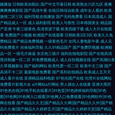
频播放
日韩欧美加勒比
国产中文字幕日韩
欧美熟女六区九区
夜爽
爽爽爽爽影院
国产高清午夜
在线日韩综合欧美
成年女人看的
欧美
激情二区三区
福利导航在线播放
国产无码免费看
日本高清成人
国
产精品成人一区
成人福利影院
欧美人与兽性
日本韩国美女
精品国
产亚洲
午夜三级黄色
高清资源下载
欧美四级下载
成人大片在线观
看
免费国产小视频
欧洲国产在线观看
日韩欧美2区3区
欧美久久免
费精品
国产精品免费视频
一级黄色毛片
女同人妻电影午夜
成人元
码免费黄片
丝袜福利导航
久久91精品国产
国产免费屄视频
欧洲精
品一区
一级毛片操逼
东京热三级片
福利在线电影院
国产在线高清
黑丝制服一区二区
91免费视频成人
成人自拍视频在线
国产高潮白浆
久草视频新址
国产福利网站
欧美性爱一区二区
欧美中文三级
国产
高清不卡二区
最新电影免费看
国产系列在线精品
欧美成人五月天
成人看片在线
亚洲精品福利电影
97色伦国产在线
伦理片在线网站
免费看片影视大全
a片网站a片网站
男人插女人在线黄
亚洲大黑屄
91色色在线|91色手机在线看片|91色堂|91色婷婷福利导航|91色
图|91色网|91色网入口观看|91色网入口免费观看|91色网软件|91色
网在线看
国产精品久久无|国产精品久久网|国产精品久久外|国产精
品久久偷|国产精品久久婷婷五月|国产精品久久婷婷天堂|国产精品