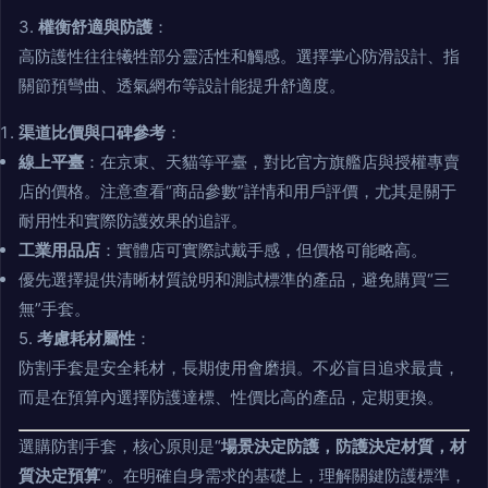
3.
權衡舒適與防護
：
高防護性往往犧牲部分靈活性和觸感。選擇掌心防滑設計、指
關節預彎曲、透氣網布等設計能提升舒適度。
渠道比價與口碑參考
：
線上平臺
：在京東、天貓等平臺，對比官方旗艦店與授權專賣
店的價格。注意查看“商品參數”詳情和用戶評價，尤其是關于
耐用性和實際防護效果的追評。
工業用品店
：實體店可實際試戴手感，但價格可能略高。
優先選擇提供清晰材質說明和測試標準的產品，避免購買“三
無”手套。
5.
考慮耗材屬性
：
防割手套是安全耗材，長期使用會磨損。不必盲目追求最貴，
而是在預算內選擇防護達標、性價比高的產品，定期更換。
選購防割手套，核心原則是“
場景決定防護，防護決定材質，材
質決定預算
”。在明確自身需求的基礎上，理解關鍵防護標準，