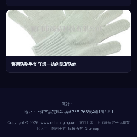
警用防割手套 守護一線的隱形防線
電話：-
地址：上海市嘉定區科福路358_368號4幢1層E區J
Copyright © 2026
www.richimaging.cn
防割手套
上海曦撻電子商務有
限公司
防割手套
版權所有
Sitemap