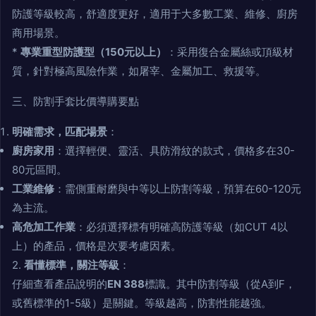
防護等級較高，舒適度更好，適用于大多數工業、維修、廚房
商用場景。
*
專業重型防護型（150元以上）
：采用復合金屬絲或頂級材
質，針對極高風險作業，如屠宰、金屬加工、救援等。
三、防割手套比價導購要點
明確需求，匹配場景
：
廚房家用
：選擇輕便、靈活、具防滑紋的款式，價格多在30-
80元區間。
工業維修
：需側重耐磨與中等以上防割等級，預算在60-120元
為主流。
高危加工作業
：必須選擇標有明確高防護等級（如CUT 4以
上）的產品，價格是次要考慮因素。
2.
看懂標準，關注等級
：
仔細查看產品說明的
EN 388
標識。其中防割等級（從A到F，
或舊標準的1-5級）是關鍵。等級越高，防割性能越強。