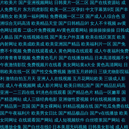
片欧美片
国产亚洲视频网站
日韩黄片一区二区
国产在线资源站
成
人免费毛片
东方四虎影院
欧美一区二区孕妇
中文字幕第9页
国产丰
满熟女
欧美第一福利网站
免费视频一区二区
国产成人人综合色
亚
洲综合无码高清
欧美精品天堂
国产日韩精品91
女人不卡视频
av黄
色网址观看
二级c片免费视频
AV黄色观看网站
操操操操操操
日韩成
人极品
国产在线视频在线
国产美女户外直播
欧美在线区第页
欧美
内射网址
欧美成欧美成
欧美亚洲国产精品
欧美福利片一区
国产免
费不卡视频
免费在线观看成人
黄色网络在线观看
成人午夜福利免费
91青青青草视频
免费黄色毛片
国产在线播放精品
日本高清视频不卡
午夜激情影院
免费视频片在线看
美女网站黄a大全
黄色高清网站
日
韩欧美在线一区
国产性交兔费视频
激情五月婷婷日
三级尤物影院福
利
激情自拍五月天
亚洲人人在线视频
五月花网站欧美
三级成人影
院
成人午夜视频网
成人影片网址
欧美日韩乱国产
国产精品乱码高
亚洲一二三四在线
91洮色在线观看
国产精品色片
精品一区嫩草
国
产精选网站
成人三级经典电影
亚洲做性爱视频
91在线视频播放
国
产精品第一页国
国产美女裸网站
91精品视频在线
国产吃瓜免费在线
国产午夜福利片
欧美男女日比
国产精品极品白
国产v在线播放
欧美
女同网址
在线观看国产网站
成人短视频软件
白丝喷浆国产网站
在
线播放全集
国产白丝在线0
日本美眉无码视频
日韩美女影城
成人精