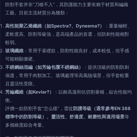
防割手套并非“刀槍不入”，其防護能力主要依賴于材質和編織
工藝。目前主流材質分為幾類：
高性能聚乙烯纖維（如Spectra?、Dyneema?）
：重量極輕、
柔軟度高、防割等級強，是高端產品的首選，但防刺性能相對
較弱。
玻璃纖維
：常用于基礎款，防割性能良好，成本較低，但手感
可能稍顯僵硬。
不銹鋼絲混編（如芳綸包覆不銹鋼絲）
：提供頂級的防割防刺
保護，常用于肉類加工、玻璃處理等高風險場景，但手套較重
且靈活性受限。
芳綸纖維（如Kevlar?）
：以耐高溫和抗切割著稱，綜合性能均
衡。
評價一款防割手套“怎么樣”，需從
防護等級（通常參考EN 388
標準中的防割等級）、靈活性、舒適度、耐磨性與適用場景
等
多個維度綜合考量。