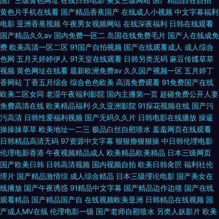
国产三级黄色网址
在线日韩电影
美女三级网站
国产精品自在自拍
黄色片手机在线看
国产精品香蕉国产
在线成人小视频
中文字幕福利
电影
亚洲香蕉视频
午夜男女视频网站
在线深夜福利
日韩在线观看
国产精品久久av
国内免费一区二
岛国在线免费毛片
国产人在线成免
费
欧美高清一区二区
91国产自拍视频
国产在线观看成人
成人综合
色网
五月天婷婷伊人
91天堂在线观看
日韩另类无码
麻豆传媟草草
视频
黄色网址在线看
最新欧洲免费av
久久国产视频一区
五月婷丁
香网站
丁香五月综合
综合色色欧美
高清免费观看
91免费国产在线
欧美二区女同
老湿午夜福利影院
国内主播第一页
超碰免费公开人妻
免费高清在线
欧美精品福利
久久亚洲影院
91探花视频在线
国产污
污高清
日韩性爱福利视频
国产无码久久片
日韩电影在线播放
操逼
操操操草草
欧美地址一二三
极品白丝自慰喷水
羞羞网页在线观看
日韩精品高清无码
97资源中文字幕
狠狠撸狠狠操
中日韩伦理电影
伦理电影香港
午夜视频精品成人
欧美精品欧美精品
日本三级网页
国产欧美日韩
日韩高清视频
国内视频自拍
欧美日韩肏屄
福利社伦
理片
国产精品激情综
成人综合精品
日本三级理论电影
国产美女在
线播放
国产午夜诱惑
91精品中文字幕
国产精品边作边喷
国产在线
观看精品
国产精品国产自
在线视频欧美亚洲
日韩精品在线视频
国
产成人MV在线
伦理电影一级
国产老师自慰喷水
另类人妖影片
欧美